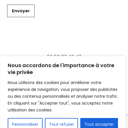
e
*
Envoyer
06 50 97 43 47
bastien@azul-media.fr
Nous accordons de l'importance à votre
vie privée
Nous utilisons des cookies pour améliorer votre
expérience de navigation, vous proposer des publicités
ou des contenus personnalisés et analyser notre trafic.
En cliquant sur "Accepter tout", vous acceptez notre
utilisation des cookies.
Personnaliser
Tout refuser
Tout accepter
Copyright © 2026 Azul Média | Powered by Azul Média