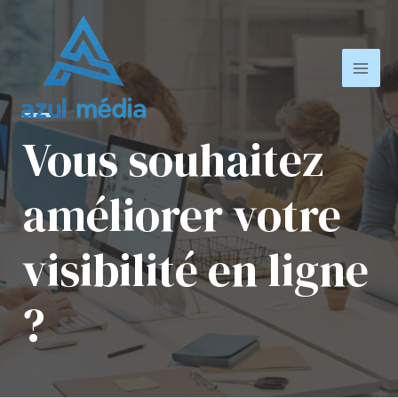
Aller
au
contenu
Mai
Men
Vous souhaitez
améliorer votre
visibilité en ligne
?